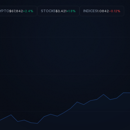
YPTO
$67,842
STOCKS
$3,421
INDICES
1.0842
+2.4%
+1.8%
-0.12%