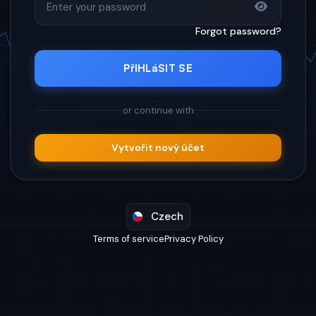
Forgot password?
PřIHLáSIT SE
or continue with
Vytvořit nový účet
Czech
Terms of service
Privacy Policy