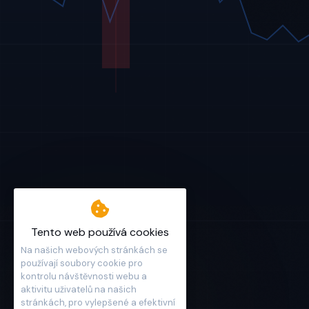
Tento web používá cookies
Na našich webových stránkách se
používají soubory cookie pro
kontrolu návštěvnosti webu a
aktivitu uživatelů na našich
stránkách, pro vylepšené a efektivní