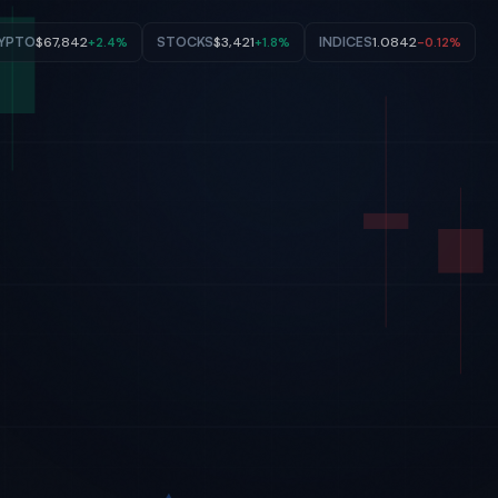
YPTO
$67,842
STOCKS
$3,421
INDICES
1.0842
+2.4%
+1.8%
-0.12%